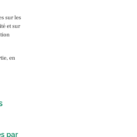
es sur les
té et sur
tion
tie, en
s
es par