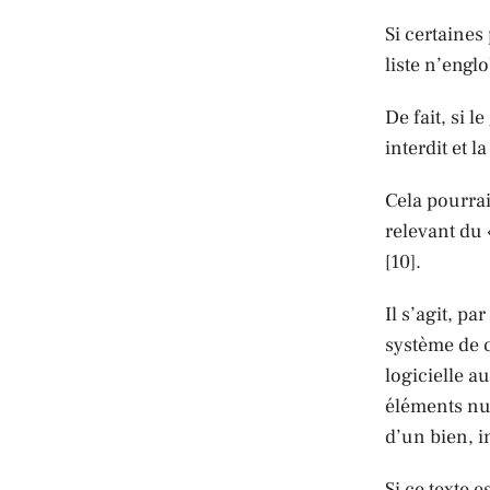
Si certaines
liste n’engl
De fait, si 
interdit et 
Cela pourrai
relevant du
[10].
Il s’agit, p
système de c
logicielle a
éléments nu
d’un bien, in
Si ce texte 