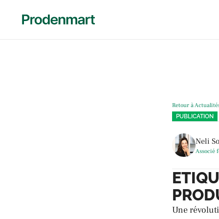
Retour à Actualité
PUBLICATION
Neli S
Associé 
ETIQ
PRODU
Une révolut