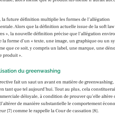
 la future définition multiplie les formes de l’allégation
tale. Alors que la définition actuelle issue de la soft law
es », la nouvelle définition précise que l’allégation env
e la forme d’un « texte, une image, un graphique ou un s
me que ce soit, y compris un label, une marque, une dén
e produit ».
alisation du greenwashing
rective fait un saut un avant en matière de greenwashing, 
 en tant que tel aujourd’hui. Tout au plus, cela constituera
merciale déloyale, à condition de prouver qu’elle altère 
 d’altérer de manière substantielle le comportement éco
r [7] comme le rappelle la Cour de cassation [8].