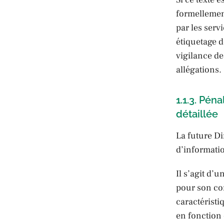
formellement
par les serv
étiquetage d
vigilance de
allégations.
1.1.3. Péna
détaillée
La future Di
d’informatio
Il s’agit d’
pour son co
caractéristi
en fonction 