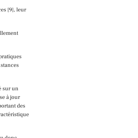
s [9], leur
ellement
 pratiques
nstances
é sur un
se à jour
portant des
actéristique
era donc