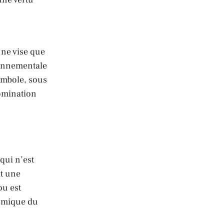
 ne vise que
ironnementale
ymbole, sous
omination
qui n’est
it une
ou est
nomique du