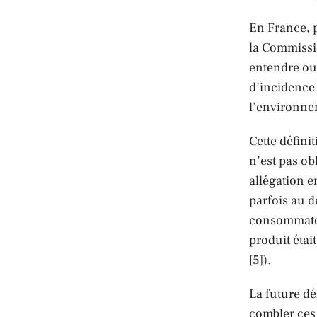
En France, 
la Commissio
entendre ou 
d’incidence
l’environne
Cette défini
n’est pas ob
allégation e
parfois au d
consommateu
produit étai
[5]).
La future dé
combler ces