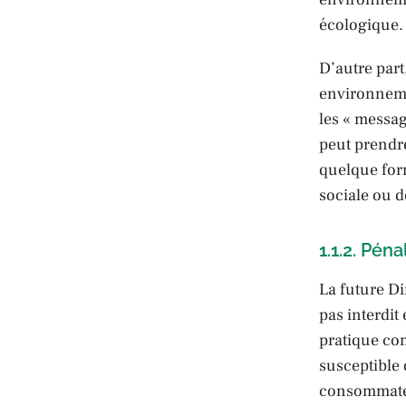
écologique.
D’autre part,
environnemen
les « messag
peut prendr
quelque for
sociale ou d
1.1.2. Pén
La future Di
pas interdit
pratique com
susceptible
consommateu