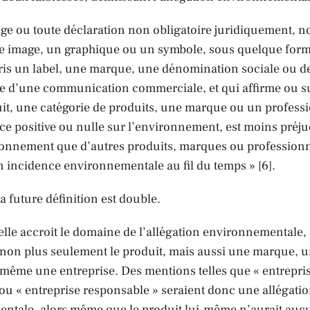
age ou toute déclaration non obligatoire juridiquement, 
ne image, un graphique ou un symbole, sous quelque for
ris un label, une marque, une dénomination sociale ou de
re d’une communication commerciale, et qui affirme ou 
it, une catégorie de produits, une marque ou un profess
e positive ou nulle sur l’environnement, est moins préju
ronnement que d’autres produits, marques ou professionn
 incidence environnementale au fil du temps » [6].
la future définition est double.
elle accroit le domaine de l’allégation environnementale,
non plus seulement le produit, mais aussi une marque, 
 même une entreprise. Des mentions telles que « entrepri
 ou « entreprise responsable » seraient donc une allégati
ntale, alors même que le produit lui-même n’aurait auc