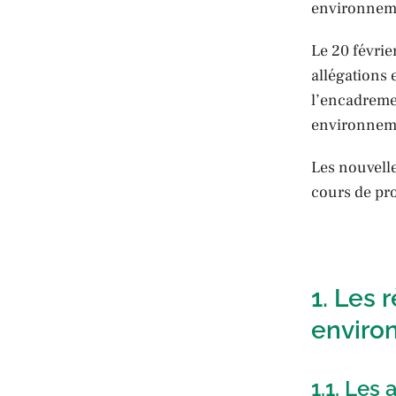
environneme
Le 20 févrie
allégations 
l’encadreme
environnem
Les nouvelle
cours de pro
1. Les 
enviro
1.1. Les