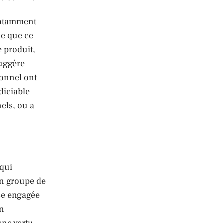
notamment
me que ce
 produit,
suggère
ionnel ont
diciable
els, ou a
 qui
un groupe de
se engagée
on
une vertu