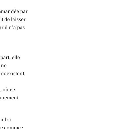
ommandée par
t de laisser
u’il n’a pas
part, elle
’une
 coexistent,
, où ce
onnement
endra
ale comme :