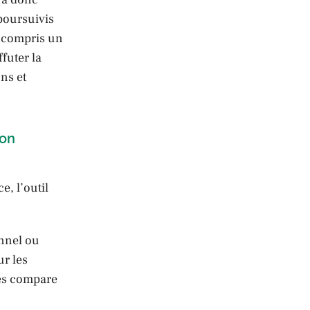
 poursuivis
(y compris un
futer la
ns et
non
e, l’outil
onnel ou
r les
les compare