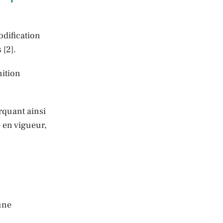
odification
 [2].
nition
arquant ainsi
e en vigueur,
cune