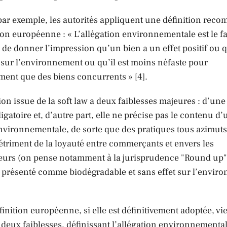
par exemple, les autorités appliquent une définition rec
n européenne : « L’allégation environnementale est le fai
de donner l’impression qu’un bien a un effet positif ou q
 sur l’environnement ou qu’il est moins néfaste pour
ment que des biens concurrents » [4].
tion issue de la soft law a deux faiblesses majeures : d’une 
ligatoire et, d’autre part, elle ne précise pas le contenu d
nvironnementale, de sorte que des pratiques tous azimuts
étriment de la loyauté entre commerçants et envers les
rs (on pense notamment à la jurisprudence "Round up"
t présenté comme biodégradable et sans effet sur l’envir
finition européenne, si elle est définitivement adoptée, vi
 deux faiblesses, définissant l’allégation environnement