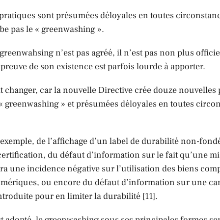
 pratiques sont présumées déloyales en toutes circonstance
obe pas le « greenwashing ».
le greenwahsing n’est pas agréé, il n’est pas non plus offici
la preuve de son existence est parfois lourde à apporter.
t changer, car la nouvelle Directive crée douze nouvelles
 « greenwashing » et présumées déloyales en toutes circo
ar exemple, de l’affichage d’un label de durabilité non-fond
ertification, du défaut d’information sur le fait qu’une mi
ura une incidence négative sur l’utilisation des biens com
mériques, ou encore du défaut d’information sur une car
troduite pour en limiter la durabilité [11].
est adopté, le greenwashing sous ses principales formes s