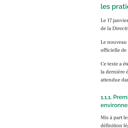
les pra
Le 17 janvie
de la Direct
Le nouveau t
officielle d
Ce texte a é
la dernière 
attendue dan
1.1.1. Prem
environne
Mis à part le
définition l