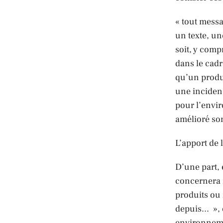
« tout mess
un texte, u
soit, y comp
dans le cad
qu’un produ
une incidenc
pour l’envi
amélioré son
L’apport de 
D’une part, 
concernera 
produits ou
depuis... »,
environneme